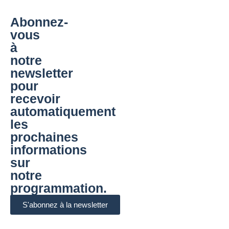
Abonnez-
vous
à
notre
newsletter
pour
recevoir
automatiquement
les
prochaines
informations
sur
notre
programmation.
S'abonnez à la newsletter