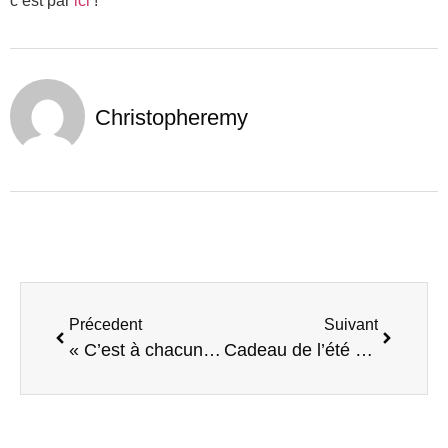
c’est par
ici
!
Christopheremy
Précedent
Suivant
« C’est à chacun de construire le monde qu’il souhaite voir en mouvement »
Cadeau de l’été d’une coworkeuse