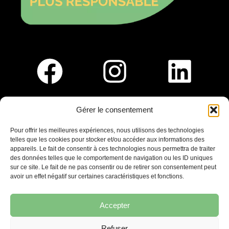
Gérer le consentement
Pour nous rejoindre :
Pour offrir les meilleures expériences, nous utilisons des technologies
telles que les cookies pour stocker et/ou accéder aux informations des
Saint-Germain-En-Laye
appareils. Le fait de consentir à ces technologies nous permettra de traiter
Ligne R2-Nord
des données telles que le comportement de navigation ou les ID uniques
Tramway T13
sur ce site. Le fait de ne pas consentir ou de retirer son consentement peut
20mins à pied du RER A
avoir un effet négatif sur certaines caractéristiques et fonctions.
Accepter
Refuser