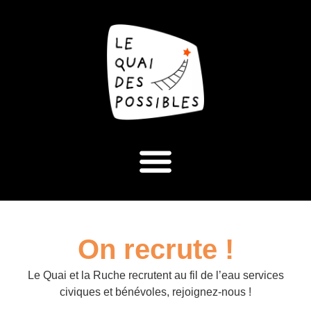
On recrute !
Le Quai et la Ruche recrutent au fil de l’eau services
civiques et bénévoles, rejoignez-nous !