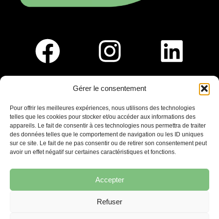
Gérer le consentement
Pour nous rejoindre :
Pour offrir les meilleures expériences, nous utilisons des technologies
telles que les cookies pour stocker et/ou accéder aux informations des
Saint-Germain-En-Laye
appareils. Le fait de consentir à ces technologies nous permettra de traiter
Ligne R2-Nord
des données telles que le comportement de navigation ou les ID uniques
Tramway T13
sur ce site. Le fait de ne pas consentir ou de retirer son consentement peut
20mins à pied du RER A
avoir un effet négatif sur certaines caractéristiques et fonctions.
Accepter
Refuser
7 place Christiane Frahier,
Saint-Germain-en-Laye