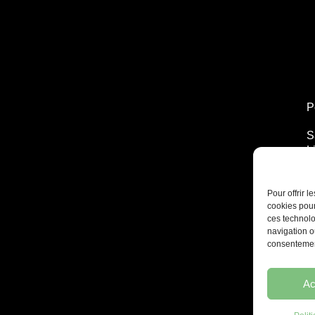
P
S
L
T
2
Pour offrir 
cookies pour
ces technolo
navigation ou
consentement
Ac