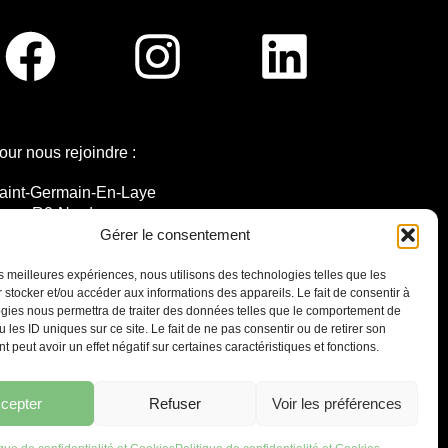
our nous rejoindre :
aint-Germain-En-Laye
igne R2-Nord
ramway T13
Gérer le consentement
0mins à pied du RER A
les meilleures expériences, nous utilisons des technologies telles que les
 stocker et/ou accéder aux informations des appareils. Le fait de consentir à
gies nous permettra de traiter des données telles que le comportement de
 les ID uniques sur ce site. Le fait de ne pas consentir ou de retirer son
 peut avoir un effet négatif sur certaines caractéristiques et fonctions.
7 place Christiane Frahier,
Saint-Germain-en-Laye
Ecrivez-nous !
cepter
Refuser
Voir les préférences
contact@lequaidespossibles.org