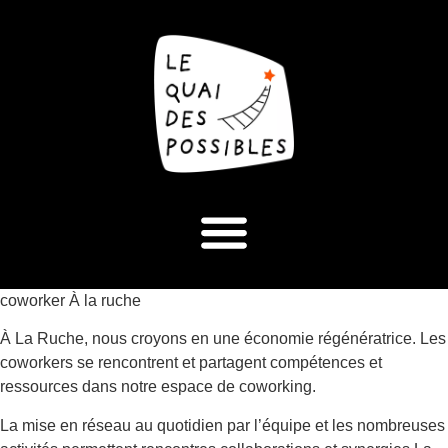
coworker À la ruche
À La Ruche, nous croyons en une économie régénératrice. Les
coworkers se rencontrent et partagent compétences et
ressources dans notre espace de coworking.
La mise en réseau au quotidien par l’équipe et les nombreuses