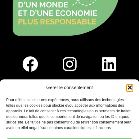
Gérer le consentement
Pour nous rejoindre :
Pour offrir les meilleures expériences, nous utilisons des technologies
telles que les cookies pour stocker et/ou accéder aux informations des
Saint-Germain-En-Laye
appareils. Le fait de consentir à ces technologies nous permettra de traiter
Ligne R2-Nord
des données telles que le comportement de navigation ou les ID uniques
Tramway T13
sur ce site. Le fait de ne pas consentir ou de retirer son consentement peut
20mins à pied du RER A
avoir un effet négatif sur certaines caractéristiques et fonctions.