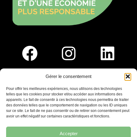
Gérer le consentement
Pour nous rejoindre :
Pour offrir les meilleures expériences, nous utilisons des technologies
telles que les cookies pour stocker et/ou accéder aux informations des
Saint-Germain-En-Laye
appareils. Le fait de consentir à ces technologies nous permettra de traiter
Ligne R2-Nord
des données telles que le comportement de navigation ou les ID uniques
Tramway T13
sur ce site. Le fait de ne pas consentir ou de retirer son consentement peut
20mins à pied du RER A
avoir un effet négatif sur certaines caractéristiques et fonctions.
Accepter