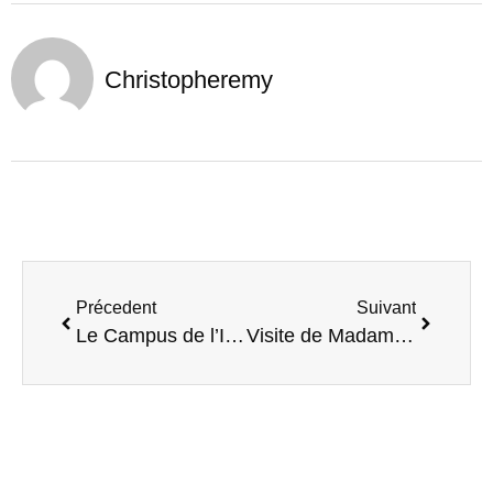
Christopheremy
Précedent
Suivant
Le Campus de l’Inclusion au Quai des possibles !
Visite de Madame Jehane Bensedira, sous-prÉfÊte des Yvelines