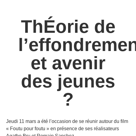
ThÉorie de
l’effondremen
et avenir
des jeunes
?
Jeudi 11 mars a été l’occasion de se réunir autour du film
« Foutu pour foutu » en présence de ses réalisateurs
Agathe Bru et Romain Sanchez.