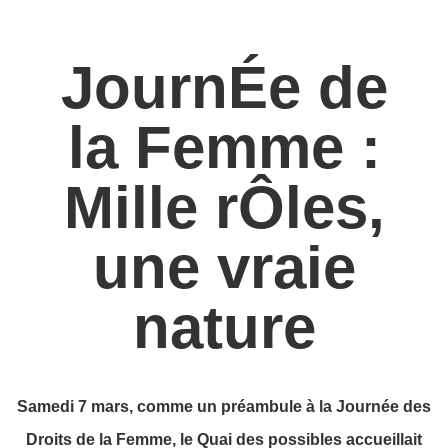
JournÉe de
la Femme :
Mille rÔles,
une vraie
nature
Samedi 7 mars, c
omme un préambule à la Journée des
Droits de la Femme
, le Quai des possibles accueillait