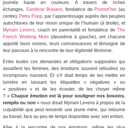
journée haute en couleurs. A travers de riches
échanges,
Sandrine Brasero
, fondatrice de
Promot’her
(au
centre),
Petra Popp
, par l’apprentissage auprès des peuples
autochtones de leur vision unique de l’humain (à droite), et
Myriam Levens
, coach en parentalité et fondatrice de
The
French Working Mum
(deuxième à gauche), ont chacune
apporté leurs visions, leurs connaissances et témoigné de
leur parcours à la rencontre de leur légitimité féminine.
Entre toutes ces demandes et obligations supposées qui
assaillent les femmes, des émotions souvent refoulées ou
incomprises naissent. Et s’il était temps de les mettre en
lumière en laissant les étiquettes « négatives » ou
« positives » et de les écouter, de les choyer même
? «
Chaque émotion est là pour souligner nos besoins,
remplis ou non
» nous disait Myriam Levens à propos de la
culpabilité que peut ressentir une jeune mère, qui retourne
au travail, face au peu de temps disponible avec son enfant.
Aller à la rencontre de nos émotions, même les plus