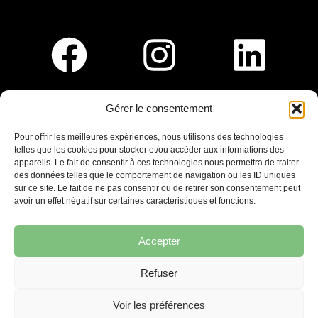
Gérer le consentement
Pour nous rejoindre :
Pour offrir les meilleures expériences, nous utilisons des technologies
telles que les cookies pour stocker et/ou accéder aux informations des
Saint-Germain-En-Laye
appareils. Le fait de consentir à ces technologies nous permettra de traiter
Ligne R2-Nord
des données telles que le comportement de navigation ou les ID uniques
Tramway T13
sur ce site. Le fait de ne pas consentir ou de retirer son consentement peut
20mins à pied du RER A
avoir un effet négatif sur certaines caractéristiques et fonctions.
Accepter
Refuser
7 place Christiane Frahier,
Saint-Germain-en-Laye
Voir les préférences