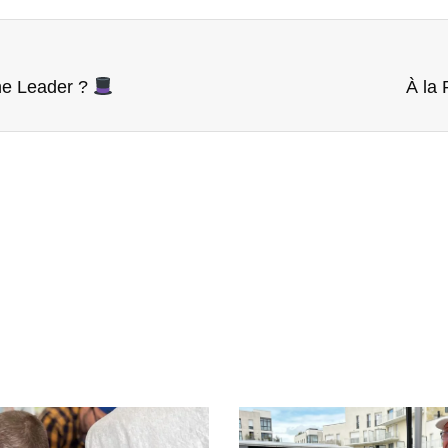
une Leader ?
À la 