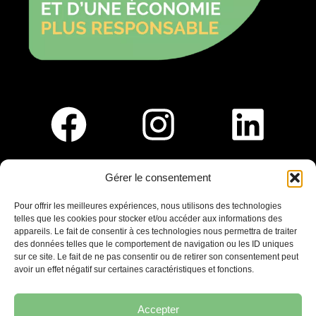
Gérer le consentement
Pour nous rejoindre :
Pour offrir les meilleures expériences, nous utilisons des technologies
telles que les cookies pour stocker et/ou accéder aux informations des
Saint-Germain-En-Laye
appareils. Le fait de consentir à ces technologies nous permettra de traiter
Ligne R2-Nord
des données telles que le comportement de navigation ou les ID uniques
Tramway T13
sur ce site. Le fait de ne pas consentir ou de retirer son consentement peut
20mins à pied du RER A
avoir un effet négatif sur certaines caractéristiques et fonctions.
Accepter