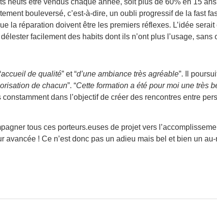
bits neufs être vendus chaque année, soit plus de 60% en 15 ans
ment bouleversé, c’est-à-dire, un oubli progressif de la fast fash
 la réparation doivent être les premiers réflexes. L’idée serai
lester facilement des habits dont ils n’ont plus l’usage, sans ou
“
accueil de qualité
” et “
d’une ambiance très agréable
”. Il poursu
valorisation de chacun
”. “
Cette formation a été pour moi une très b
 constamment dans l’objectif de créer des rencontres entre pe
agner tous ces porteurs.euses de projet vers l’accomplissement e
eur avancée ! Ce n’est donc pas un adieu mais bel et bien un au