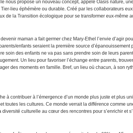
lle nous propose un nouveau concept, appelé Oasis nature, une o
n Tier-lieu éphémère ou durable. Créé par les collaborateurs eu
jeux de la Transition écologique pour se transformer eux-même a
s devenir maman a fait germer chez Mary-Ethel l’envie d’agir po
 parents/enfants seraient la première source d’épanouissement 
ndre soin des enfants ne va pas sans prendre soin de leurs parent
 jugement. Un lieu pour favoriser l’échange entre parents, trouv
ger des moments en famille. Bref, un lieu où chacun, à son ryth
e à contribuer à l’émergence d’un monde plus juste et plus uni
et toutes les cultures. Ce monde verrait la différence comme u
a diversité culturelle au cœur des rencontres pour s’enrichir et s’