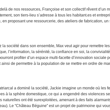
 de nos ressources, Françoise et son collectif rêvent d’un mon
ement, son tiers-lieu s’adresse à tous les habitant.es et entrep
e, en proposant une ressourcerie, des ateliers de fabrication, u
la société dans son ensemble, Max veut agir pour remettre les ge
tique, l’information, la sérénité, la confiance en soi, la convivial
rront profiter d’un espace multi-facette d’innovation sociale 
est ainsi de permettre à la population de se mettre en ordre de 
atriarcal a dominé la société, Jackie imagine un monde où les 
uées à la sphère domestique, ce qui a engendré des violences sex
es naturelles ont été surexploitées, amenant à des faits alarmant
 eau). Le “Château Béguine” est un projet de patrimoine qui vous