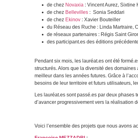
de chez
Novaxia
: Vincent Aurez, Sixtin
de chez
Bellevilles
: Sonia Seddari
de chez
Ekinov
: Xavier Bouteiller
du Réseau des Ruche : Linda Martraire, C
de réseaux partenaires : Régis Saint Gir
des participant.es des éditions précédent
Pendant six mois, les lauréat.es ont été formé.e
structurés. Alors que la diversité des domaine
meilleur dans les années futures. Grâce à l’ac
besoins de leur territoire et futurs utilisateurs, 
Les lauréat.es sont passé.es par deux phases te
d’avancer progressivement vers la réalisation de
Voici l’ensemble des projets que nous avons a
Françoise MEZZADRI
: