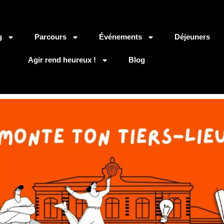
g
Parcours
Événements
Déjeuners
Agir rend heureux !
Blog