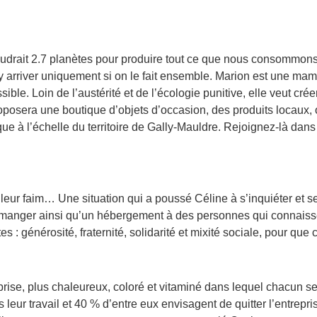
 faudrait 2.7 planètes pour produire tout ce que nous consommo
 y arriver uniquement si on le fait ensemble. Marion est une ma
ble. Loin de l’austérité et de l’écologie punitive, elle veut crée
proposera une boutique d’objets d’occasion, des produits locaux
ique à l’échelle du territoire de Gally-Mauldre. Rejoignez-là da
leur faim… Une situation qui a poussé Céline à s’inquiéter et se
manger ainsi qu’un hébergement à des personnes qui connaissent 
 : générosité, fraternité, solidarité et mixité sociale, pour que
ise, plus chaleureux, coloré et vitaminé dans lequel chacun se 
eur travail et 40 % d’entre eux envisagent de quitter l’entreprise