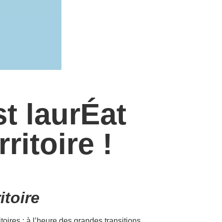
t laurÉat
ritoire !
itoire
itoires : à l’heure des grandes transitions