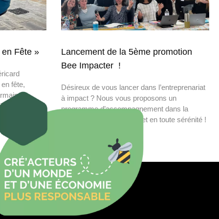
 en Fête »
Lancement de la 5ème promotion
Bee Impacter !
ricard
 en fête,
Désireux de vous lancer dans l’entreprenariat
ermain-en-
à impact ? Nous vous proposons un
it
programme d’accompagnement dans la
construction de votre projet en toute sérénité !