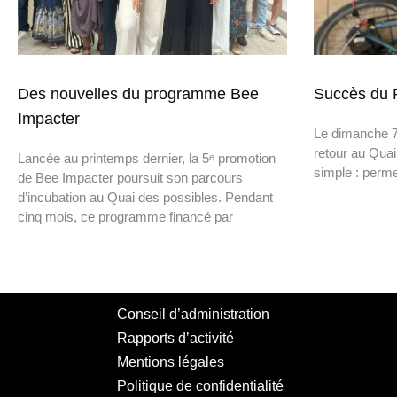
Des nouvelles du programme Bee
Succès du R
Impacter
Le dimanche 7 
retour au Quai
Lancée au printemps dernier, la 5ᵉ promotion
simple : perme
de Bee Impacter poursuit son parcours
d’incubation au Quai des possibles. Pendant
cinq mois, ce programme financé par
Conseil d’administration
Rapports d’activité
Mentions légales
Politique de confidentialité