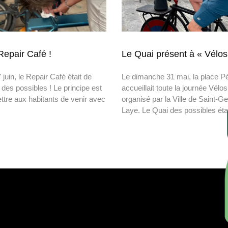
epair Café !
Le Quai présent à « Vélos
juin, le Repair Café était de
Le dimanche 31 mai, la place Pé
 des possibles ! Le principe est
accueillait toute la journée Vélos
ttre aux habitants de venir avec
organisé par la Ville de Saint-G
Laye. Le Quai des possibles éta