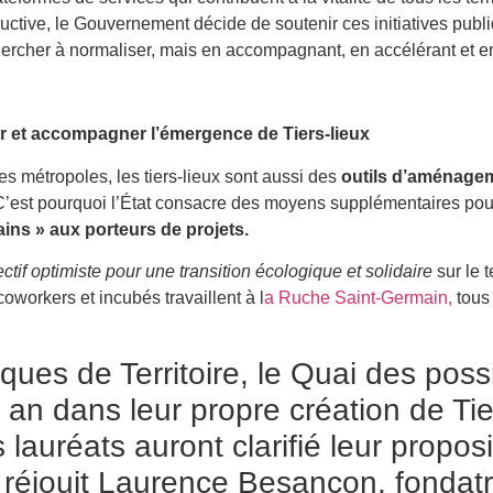
tive, le Gouvernement décide de soutenir ces initiatives publi
hercher à normaliser, mais en accompagnant, en accélérant et en
ir et accompagner l’émergence de Tiers-lieux
es métropoles, les tiers-lieux sont aussi des
outils d’aménageme
e. C’est pourquoi l’État consacre des moyens supplémentaires po
ins » aux porteurs de projets.
ectif optimiste pour une transition écologique et solidaire
sur le t
oworkers et incubés travaillent à l
a Ruche Saint-Germain,
tous 
iques de Territoire, le Quai des po
 an dans leur propre création de Tier
 lauréats auront clarifié leur proposi
e réjouit Laurence Besançon, fondat