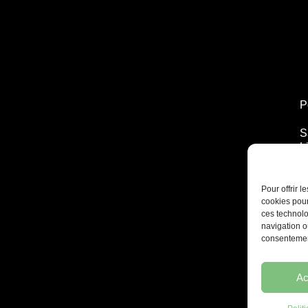
P
S
L
T
2
Pour offrir 
cookies pour
ces technolo
navigation ou
consentement
Ac