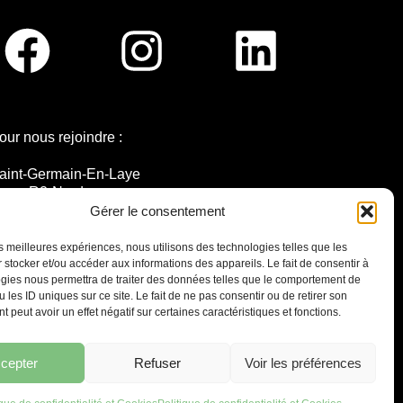
our nous rejoindre :
aint-Germain-En-Laye
igne R2-Nord
ramway T13
Gérer le consentement
0mins à pied du RER A
les meilleures expériences, nous utilisons des technologies telles que les
 stocker et/ou accéder aux informations des appareils. Le fait de consentir à
gies nous permettra de traiter des données telles que le comportement de
 les ID uniques sur ce site. Le fait de ne pas consentir ou de retirer son
 peut avoir un effet négatif sur certaines caractéristiques et fonctions.
7 place Christiane Frahier,
Saint-Germain-en-Laye
Ecrivez-nous !
cepter
Refuser
Voir les préférences
contact@lequaidespossibles.org