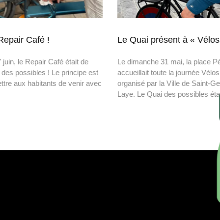
epair Café !
Le Quai présent à « Vélos
juin, le Repair Café était de
Le dimanche 31 mai, la place Pé
 des possibles ! Le principe est
accueillait toute la journée Vélos
ttre aux habitants de venir avec
organisé par la Ville de Saint-G
Laye. Le Quai des possibles éta