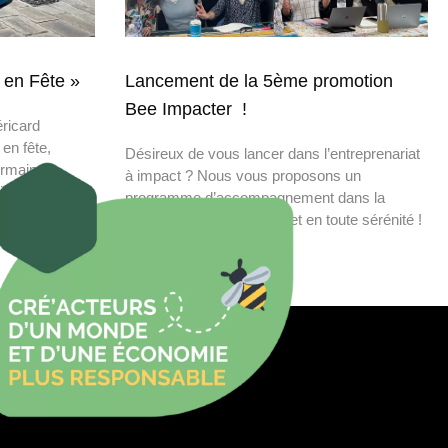
 en Fête »
Lancement de la 5ème promotion
Bee Impacter !
ricard
 en fête,
Désireux de vous lancer dans l’entreprenariat
ermain-en-
à impact ? Nous vous proposons un
it
programme d’accompagnement dans la
construction de votre projet en toute sérénité !