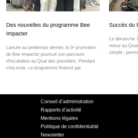
Des nouvelles du programme Bee
Succès du R
Impacter
Le dimanche 7 
retour au Quai
Lancée au printemps dernier, la 5ᵉ promotion
simple : perme
de Bee Impacter poursuit son parcours
d’incubation au Quai des possibles. Pendant
cinq mois, ce programme financé par
Conseil d’administration
Rapports d’activité
Mentions légales
Politique de confidentialité
Newsletter