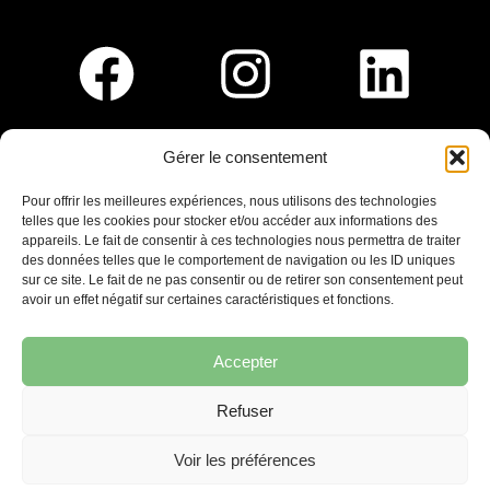
Gérer le consentement
Pour nous rejoindre :
Pour offrir les meilleures expériences, nous utilisons des technologies
telles que les cookies pour stocker et/ou accéder aux informations des
Saint-Germain-En-Laye
appareils. Le fait de consentir à ces technologies nous permettra de traiter
Ligne R2-Nord
des données telles que le comportement de navigation ou les ID uniques
Tramway T13
sur ce site. Le fait de ne pas consentir ou de retirer son consentement peut
20mins à pied du RER A
avoir un effet négatif sur certaines caractéristiques et fonctions.
Accepter
Refuser
7 place Christiane Frahier,
Saint-Germain-en-Laye
Voir les préférences
Ecrivez-nous !