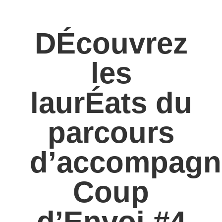
DÉcouvrez
les
laurÉats du
parcours
d’accompagn
Coup
d’Envoi #4