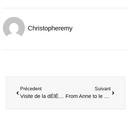
Christopheremy
Précedent
Suivant
Visite de la dÉlÉgation europÉenne URBACT le vendredi 17 juin
From Anne to le Quai… with love !