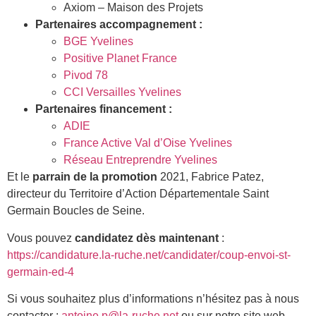
Axiom – Maison des Projets
Partenaires accompagnement :
BGE Yvelines
Positive Planet France
Pivod 78
CCI Versailles Yvelines
Partenaires financement :
ADIE
France Active Val d’Oise Yvelines
Réseau Entreprendre Yvelines
Et le
parrain de la promotion
2021, Fabrice Patez,
directeur du Territoire d’Action Départementale Saint
Germain Boucles de Seine.
Vous pouvez
candidatez dès maintenant
:
https://candidature.la-ruche.net/candidater/coup-envoi-st-
germain-ed-4
Si vous souhaitez plus d’informations n’hésitez pas à nous
contacter :
antoine.p@la-ruche.net
ou sur notre site web