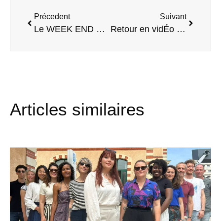
Précedent
Suivant
Le WEEK END EXPLO- TICKET FOR CHANGE
Retour en vidÉo sur la journÉe de clÔture Coup d’Envoi #3
Articles similaires