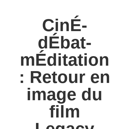
CinÉ-
dÉbat-
mÉditation
: Retour en
image du
film
Legacy