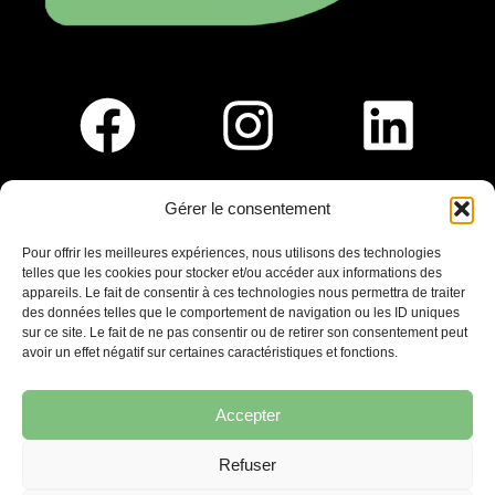
Gérer le consentement
Pour nous rejoindre :
Pour offrir les meilleures expériences, nous utilisons des technologies
telles que les cookies pour stocker et/ou accéder aux informations des
Saint-Germain-En-Laye
appareils. Le fait de consentir à ces technologies nous permettra de traiter
Ligne R2-Nord
des données telles que le comportement de navigation ou les ID uniques
Tramway T13
sur ce site. Le fait de ne pas consentir ou de retirer son consentement peut
20mins à pied du RER A
avoir un effet négatif sur certaines caractéristiques et fonctions.
Accepter
Refuser
7 place Christiane Frahier,