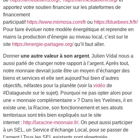
apportez votre soutien financier sur les plateformes de
financement
participatif
https://www.miimosa.com/fr
ou
https://bluebees.fr/fr/
Pour faire évoluer notre modèle énergétique et reprendre en
mains la production d’énergie au niveau local, c’est sur le
site
https://energie-partagee.org/
qu’il faut aller.
Donner
une autre valeur à son argent
. Julien Vidal nous a
aussi parlé de changer notre rapport à l’argent. Après tout,
notre monnaie devrait juste être un moyen d’échanger des
biens et services et elle sert aujourd’hui bien d’autres
objectifs, néfastes pour la planète (voir la
vidéo
de
#Datagueule sur le sujet). Pourquoi ne pas opter alors pour
une « monnaie complémentaire » ? Dans les Yvelines, il en
existe une, la Racine, son fonctionnement et ses atouts
territoriaux sont très bien expliqués sur le site
internet :
http://laracine-monnaie.fr/
. On peut aussi participer
à un SEL, un Service d’échange Local, pour se passer de
l’argent ! Tous les SEL existants sont répertoriés