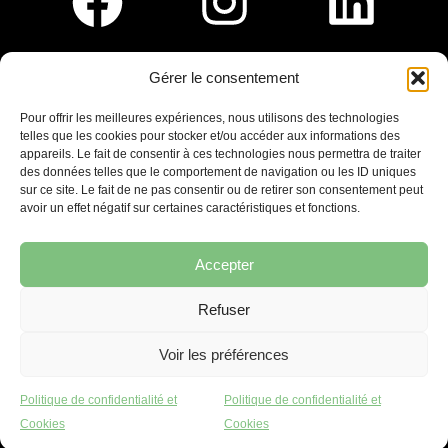
Gérer le consentement
Pour nous rejoindre :
Pour offrir les meilleures expériences, nous utilisons des technologies
telles que les cookies pour stocker et/ou accéder aux informations des
Saint-Germain-En-Laye
appareils. Le fait de consentir à ces technologies nous permettra de traiter
Ligne R2-Nord
des données telles que le comportement de navigation ou les ID uniques
Tramway T13
sur ce site. Le fait de ne pas consentir ou de retirer son consentement peut
20mins à pied du RER A
avoir un effet négatif sur certaines caractéristiques et fonctions.
Accepter
Refuser
7 place Christiane Frahier,
Saint-Germain-en-Laye
Voir les préférences
Ecrivez-nous !
Politique de confidentialité et
Politique de confidentialité et
contact@lequaidespossibles.org
Cookies
Cookies