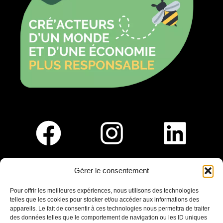
Gérer le consentement
Pour nous rejoindre :
Pour offrir les meilleures expériences, nous utilisons des technologies
telles que les cookies pour stocker et/ou accéder aux informations des
Saint-Germain-En-Laye
appareils. Le fait de consentir à ces technologies nous permettra de traiter
Ligne R2-Nord
des données telles que le comportement de navigation ou les ID uniques
Tramway T13