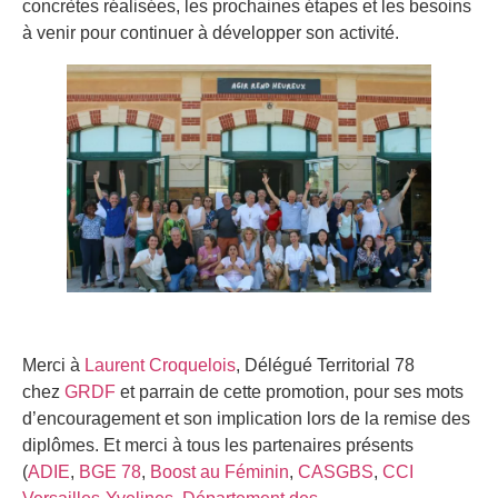
concrètes réalisées, les prochaines étapes et les besoins
à venir pour continuer à développer son activité.
Merci à
Laurent Croquelois
, Délégué Territorial 78
chez
GRDF
et parrain de cette promotion, pour ses mots
d’encouragement et son implication lors de la remise des
diplômes. Et merci à tous les partenaires présents
(
ADIE
,
BGE 78
,
Boost au Féminin
,
CASGBS
,
CCI