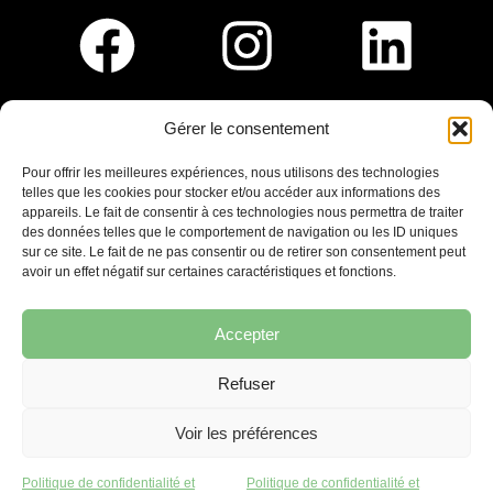
Gérer le consentement
Pour nous rejoindre :
Pour offrir les meilleures expériences, nous utilisons des technologies
telles que les cookies pour stocker et/ou accéder aux informations des
Saint-Germain-En-Laye
appareils. Le fait de consentir à ces technologies nous permettra de traiter
Ligne R2-Nord
des données telles que le comportement de navigation ou les ID uniques
Tramway T13
sur ce site. Le fait de ne pas consentir ou de retirer son consentement peut
20mins à pied du RER A
avoir un effet négatif sur certaines caractéristiques et fonctions.
Accepter
Refuser
7 place Christiane Frahier,
Saint-Germain-en-Laye
Voir les préférences
Ecrivez-nous !
Politique de confidentialité et
Politique de confidentialité et