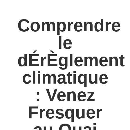
Comprendre
le
dÉrÈglement
climatique
: Venez
Fresquer
au Quai