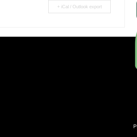
+ iCal / Outlook export
P