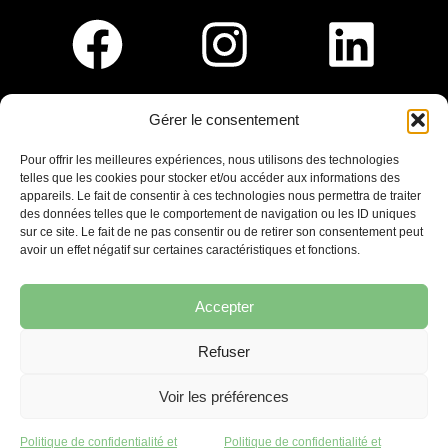
Gérer le consentement
Pour nous rejoindre :
Pour offrir les meilleures expériences, nous utilisons des technologies
telles que les cookies pour stocker et/ou accéder aux informations des
Saint-Germain-En-Laye
appareils. Le fait de consentir à ces technologies nous permettra de traiter
Ligne R2-Nord
des données telles que le comportement de navigation ou les ID uniques
Tramway T13
sur ce site. Le fait de ne pas consentir ou de retirer son consentement peut
20mins à pied du RER A
avoir un effet négatif sur certaines caractéristiques et fonctions.
Accepter
Refuser
7 place Christiane Frahier,
Saint-Germain-en-Laye
Voir les préférences
Ecrivez-nous !
Politique de confidentialité et
Politique de confidentialité et