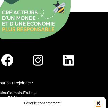
our nous rejoindre :
aint-Germain-En-Laye
igne R2-Nord
ramway T13
Gérer le consentement
0mins à pied du RER A