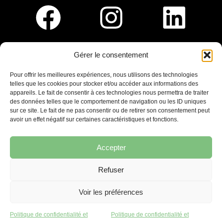
Gérer le consentement
Pour nous rejoindre :
Pour offrir les meilleures expériences, nous utilisons des technologies
telles que les cookies pour stocker et/ou accéder aux informations des
Saint-Germain-En-Laye
appareils. Le fait de consentir à ces technologies nous permettra de traiter
Ligne R2-Nord
des données telles que le comportement de navigation ou les ID uniques
Tramway T13
sur ce site. Le fait de ne pas consentir ou de retirer son consentement peut
20mins à pied du RER A
avoir un effet négatif sur certaines caractéristiques et fonctions.
Accepter
Refuser
7 place Christiane Frahier,
Saint-Germain-en-Laye
Voir les préférences
Ecrivez-nous !
Politique de confidentialité et
Politique de confidentialité et
contact@lequaidespossibles.org