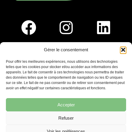
Gérer le consentement
Pour nous rejoindre :
Pour offrir les meilleures expériences, nous utilisons des technologies
telles que les cookies pour stocker et/ou accéder aux informations des
Saint-Germain-En-Laye
appareils. Le fait de consentir à ces technologies nous permettra de traiter
Ligne R2-Nord
des données telles que le comportement de navigation ou les ID uniques
Tramway T13
sur ce site. Le fait de ne pas consentir ou de retirer son consentement peut
20mins à pied du RER A
avoir un effet négatif sur certaines caractéristiques et fonctions.
Accepter
Refuser
7 place Christiane Frahier,
Saint-Germain-en-Laye
Voir les préférences