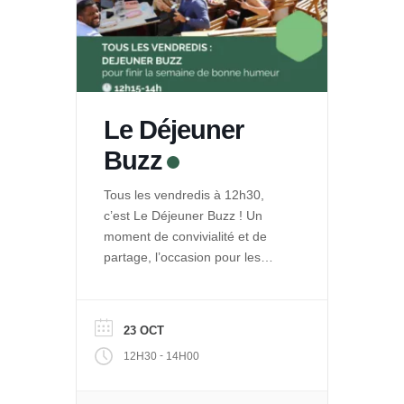
Le Déjeuner
Buzz
Tous les vendredis à 12h30,
c’est Le Déjeuner Buzz ! Un
moment de convivialité et de
partage, l’occasion pour les
entrepreneurs de La Ruche de
se rencontrer et se retrouver
autour d’un repas. Et pour le
23 OCT
public de découvrir les projets
-
12H30
14H00
engagés qui se développent
dans Le Quai des Possibles.
Vous voulez partager, échanger