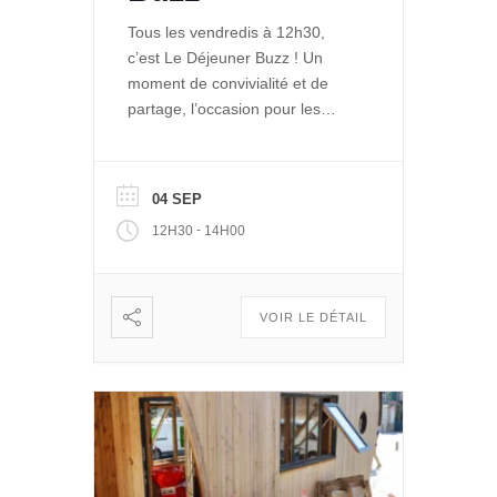
Tous les vendredis à 12h30,
c’est Le Déjeuner Buzz ! Un
moment de convivialité et de
partage, l’occasion pour les
entrepreneurs de La Ruche de
se rencontrer et se retrouver
autour d’un repas. Et pour le
04 SEP
public de découvrir les projets
-
12H30
14H00
engagés qui se développent
dans Le Quai des Possibles.
Vous voulez partager, échanger
: […]
VOIR LE DÉTAIL