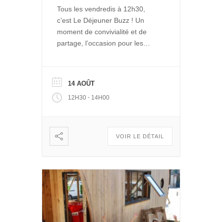
Tous les vendredis à 12h30,
c’est Le Déjeuner Buzz ! Un
moment de convivialité et de
partage, l’occasion pour les
entrepreneurs de La Ruche de
se rencontrer et se retrouver
autour d’un repas. Et pour le
14 AOÛT
public de découvrir les projets
-
12H30
14H00
engagés qui se développent
dans Le Quai des Possibles.
Vous voulez partager, échanger
: […]
VOIR LE DÉTAIL