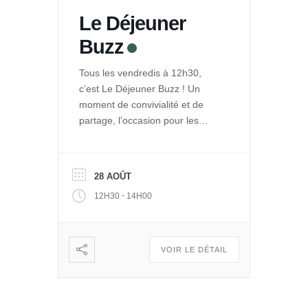
Le Déjeuner
Buzz
Tous les vendredis à 12h30,
c’est Le Déjeuner Buzz ! Un
moment de convivialité et de
partage, l’occasion pour les
entrepreneurs de La Ruche de
se rencontrer et se retrouver
autour d’un repas. Et pour le
28 AOÛT
public de découvrir les projets
-
12H30
14H00
engagés qui se développent
dans Le Quai des Possibles.
Vous voulez partager, échanger
: […]
VOIR LE DÉTAIL