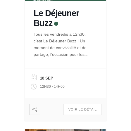
Le Déjeuner
Buzz
Tous les vendredis à 12h30,
c’est Le Déjeuner Buzz ! Un
moment de convivialité et de
partage, l’occasion pour les
entrepreneurs de La Ruche de
se rencontrer et se retrouver
autour d’un repas. Et pour le
18 SEP
public de découvrir les projets
-
12H30
14H00
engagés qui se développent
dans Le Quai des Possibles.
Vous voulez partager, échanger
: […]
VOIR LE DÉTAIL