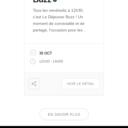
Tous les vendredis à 12h30,
c’est Le Déjeuner Buzz ! Un
moment de convivialité et de
partage, l’occasion pour les
entrepreneurs de La Ruche de
se rencontrer et se retrouver
autour d’un repas. Et pour le
30 OCT
public de découvrir les projets
-
12H30
14H00
engagés qui se développent
dans Le Quai des Possibles.
Vous voulez partager, échanger
: […]
VOIR LE DÉTAIL
EN SAVOIR PLUS