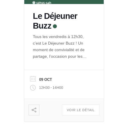
Le Déjeuner
Buzz
Tous les vendredis à 12h30,
c’est Le Déjeuner Buzz ! Un
moment de convivialité et de
partage, l’occasion pour les
entrepreneurs de La Ruche de
se rencontrer et se retrouver
autour d’un repas. Et pour le
09 OCT
public de découvrir les projets
-
12H30
14H00
engagés qui se développent
dans Le Quai des Possibles.
Vous voulez partager, échanger
: […]
VOIR LE DÉTAIL