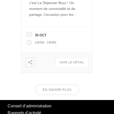
c’est Le Déjeuner Buzz ! Un
moment de convivialité et de
partage, l’occasion pour les
entrepreneurs de La Ruche de
se rencontrer et se retrouver
autour d’un repas. Et pour le
30 OCT
public de découvrir les projets
-
12H30
14H00
engagés qui se développent
dans Le Quai des Possibles.
Vous voulez partager, échanger
: […]
VOIR LE DÉTAIL
EN SAVOIR PLUS
Conseil d’administration
Rapports d’activité