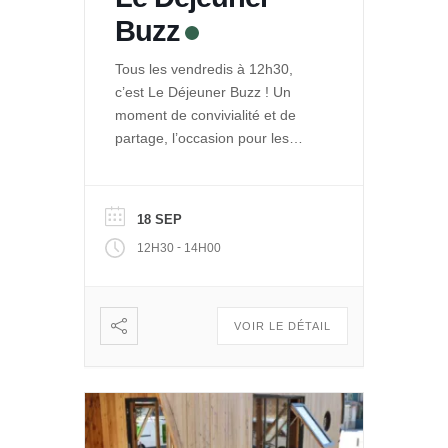
Buzz
Tous les vendredis à 12h30,
c’est Le Déjeuner Buzz ! Un
moment de convivialité et de
partage, l’occasion pour les
entrepreneurs de La Ruche de
se rencontrer et se retrouver
autour d’un repas. Et pour le
18 SEP
public de découvrir les projets
-
12H30
14H00
engagés qui se développent
dans Le Quai des Possibles.
Vous voulez partager, échanger
: […]
VOIR LE DÉTAIL