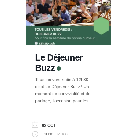
Le Déjeuner
Buzz
Tous les vendredis à 12h30,
c’est Le Déjeuner Buzz ! Un
moment de convivialité et de
partage, l’occasion pour les
entrepreneurs de La Ruche de
se rencontrer et se retrouver
autour d’un repas. Et pour le
02 OCT
public de découvrir les projets
-
12H30
14H00
engagés qui se développent