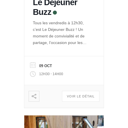
Le Déjeuner
Buzz
Tous les vendredis à 12h30,
c’est Le Déjeuner Buzz ! Un
moment de convivialité et de
partage, l’occasion pour les
entrepreneurs de La Ruche de
se rencontrer et se retrouver
autour d’un repas. Et pour le
09 OCT
public de découvrir les projets
-
12H30
14H00
engagés qui se développent
dans Le Quai des Possibles.
Vous voulez partager, échanger
: […]
VOIR LE DÉTAIL