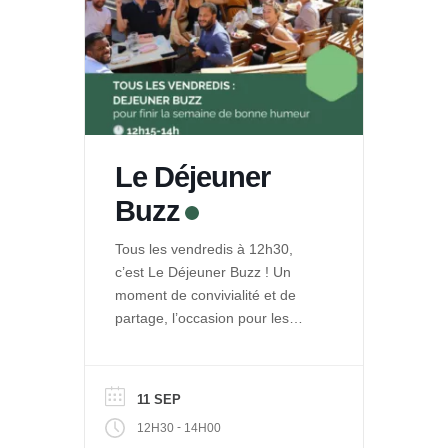
Le Déjeuner
Buzz
Tous les vendredis à 12h30,
c’est Le Déjeuner Buzz ! Un
moment de convivialité et de
partage, l’occasion pour les
entrepreneurs de La Ruche de
se rencontrer et se retrouver
autour d’un repas. Et pour le
11 SEP
public de découvrir les projets
-
12H30
14H00
engagés qui se développent