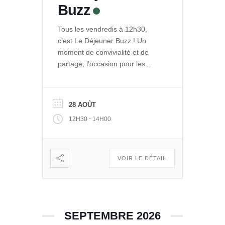
Buzz
Tous les vendredis à 12h30,
c’est Le Déjeuner Buzz ! Un
moment de convivialité et de
partage, l’occasion pour les
entrepreneurs de La Ruche de
se rencontrer et se retrouver
autour d’un repas. Et pour le
28 AOÛT
public de découvrir les projets
-
12H30
14H00
engagés qui se développent
dans Le Quai des Possibles.
Vous voulez partager, échanger
: […]
VOIR LE DÉTAIL
SEPTEMBRE 2026