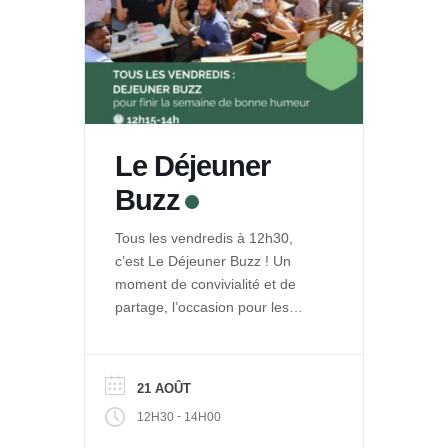
Le Déjeuner
Buzz
Tous les vendredis à 12h30,
c’est Le Déjeuner Buzz ! Un
moment de convivialité et de
partage, l’occasion pour les
entrepreneurs de La Ruche de
se rencontrer et se retrouver
autour d’un repas. Et pour le
21 AOÛT
public de découvrir les projets
-
12H30
14H00
engagés qui se développent
dans Le Quai des Possibles.