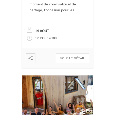
moment de convivialité et de
partage, l’occasion pour les
entrepreneurs de La Ruche de
se rencontrer et se retrouver
autour d’un repas. Et pour le
14 AOÛT
public de découvrir les projets
-
12H30
14H00
engagés qui se développent
dans Le Quai des Possibles.
Vous voulez partager, échanger
: […]
VOIR LE DÉTAIL