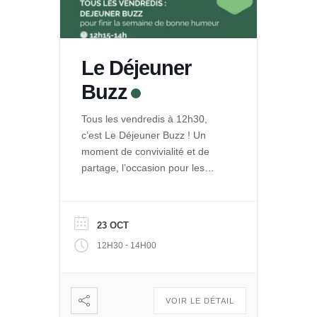
Le Déjeuner
Buzz
Tous les vendredis à 12h30,
c’est Le Déjeuner Buzz ! Un
moment de convivialité et de
partage, l’occasion pour les
entrepreneurs de La Ruche de
se rencontrer et se retrouver
autour d’un repas. Et pour le
23 OCT
public de découvrir les projets
-
12H30
14H00
engagés qui se développent
dans Le Quai des Possibles.
Vous voulez partager, échanger
: […]
VOIR LE DÉTAIL