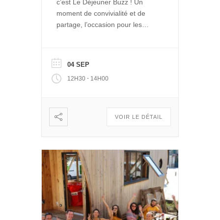
c’est Le Déjeuner Buzz ! Un
moment de convivialité et de
partage, l’occasion pour les
entrepreneurs de La Ruche de
se rencontrer et se retrouver
autour d’un repas. Et pour le
04 SEP
public de découvrir les projets
-
12H30
14H00
engagés qui se développent
dans Le Quai des Possibles.
Vous voulez partager, échanger
: […]
VOIR LE DÉTAIL