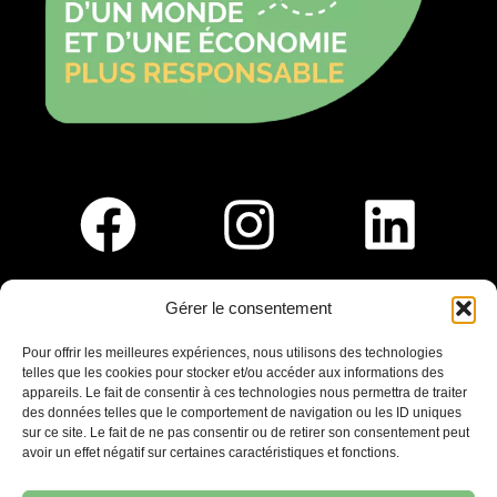
Gérer le consentement
Pour nous rejoindre :
Pour offrir les meilleures expériences, nous utilisons des technologies
telles que les cookies pour stocker et/ou accéder aux informations des
Saint-Germain-En-Laye
appareils. Le fait de consentir à ces technologies nous permettra de traiter
Ligne R2-Nord
des données telles que le comportement de navigation ou les ID uniques
Tramway T13
sur ce site. Le fait de ne pas consentir ou de retirer son consentement peut
20mins à pied du RER A
avoir un effet négatif sur certaines caractéristiques et fonctions.