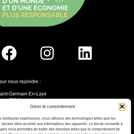
our nous rejoindre :
aint-Germain-En-Laye
igne R2-Nord
ramway T13
Gérer le consentement
0mins à pied du RER A
les meilleures expériences, nous utilisons des technologies telles que les
 stocker et/ou accéder aux informations des appareils. Le fait de consentir à
gies nous permettra de traiter des données telles que le comportement de