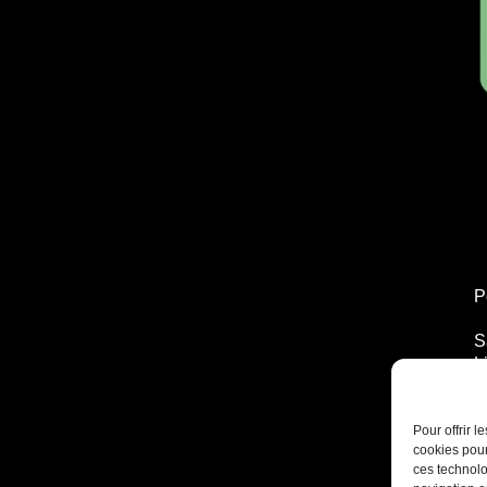
P
S
L
T
2
Pour offrir 
cookies pour
ces technolo