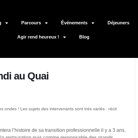
g
Parcours
Événements
Déjeuners
Agir rend heureux !
Blog
ndi au Quai
s ondes ! Les sujets des intervenants sont très variés : récit
era l’histoire de sa transition professionnelle il y a 3 ans.
s la restauration puis comme responsable des grands