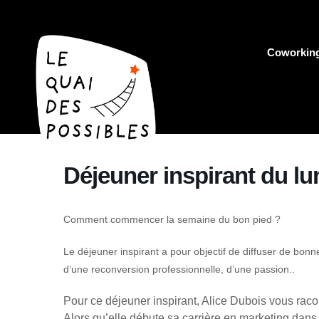
Coworkin
Déjeuner inspirant du lu
Comment commencer la semaine du bon pied ?
Le déjeuner inspirant a pour objectif de diffuser de bonne
d’une reconversion professionnelle, d’une passion..
Pour ce déjeuner inspirant, Alice Dubois vous racont
Alors qu’elle débute sa carrière en marketing dan