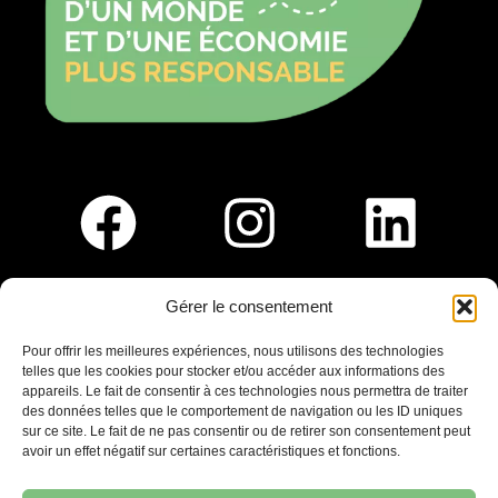
Gérer le consentement
Pour nous rejoindre :
Pour offrir les meilleures expériences, nous utilisons des technologies
telles que les cookies pour stocker et/ou accéder aux informations des
Saint-Germain-En-Laye
appareils. Le fait de consentir à ces technologies nous permettra de traiter
Ligne R2-Nord
des données telles que le comportement de navigation ou les ID uniques
Tramway T13
sur ce site. Le fait de ne pas consentir ou de retirer son consentement peut
20mins à pied du RER A
avoir un effet négatif sur certaines caractéristiques et fonctions.