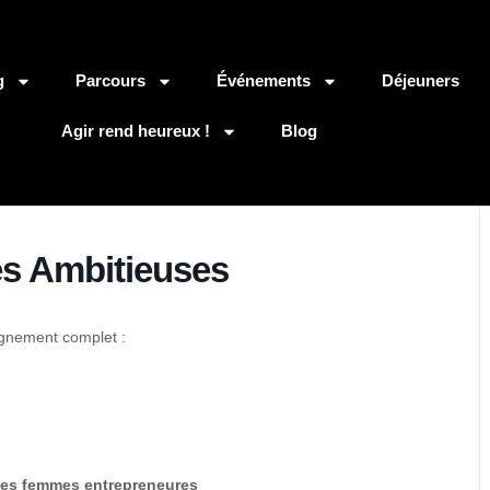
g
Parcours
Événements
Déjeuners
Agir rend heureux !
Blog
es Ambitieuses
gnement complet :
 des femmes entrepreneures