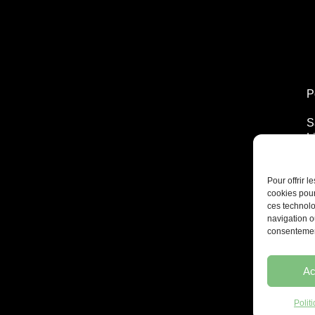
P
S
L
T
2
Pour offrir 
cookies pour
ces technolo
navigation ou
consentement
Ac
Polit