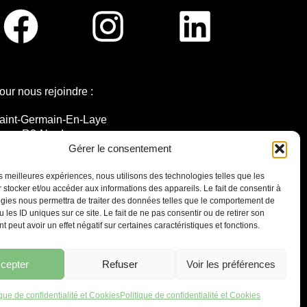
our nous rejoindre :
aint-Germain-En-Laye
igne R2-Nord
ramway T13
Gérer le consentement
0mins à pied du RER A
les meilleures expériences, nous utilisons des technologies telles que les
 stocker et/ou accéder aux informations des appareils. Le fait de consentir à
gies nous permettra de traiter des données telles que le comportement de
 les ID uniques sur ce site. Le fait de ne pas consentir ou de retirer son
 peut avoir un effet négatif sur certaines caractéristiques et fonctions.
7 place Christiane Frahier,
Saint-Germain-en-Laye
Ecrivez-nous !
cepter
Refuser
Voir les préférences
contact@lequaidespossibles.org
ique de confidentialité et Cookies
Politique de confidentialité et Cookies