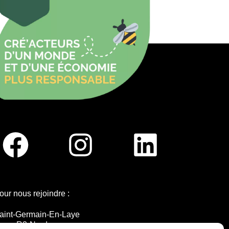
our nous rejoindre :
aint-Germain-En-Laye
igne R2-Nord