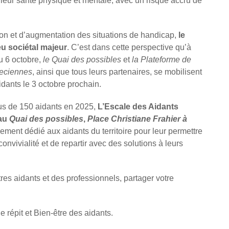
 leur santé physique et mentale, avec un risque accru de
ion et d’augmentation des situations de handicap,
le
u sociétal majeur
. C’est dans cette perspective qu’à
u 6 octobre,
le Quai des possibles
et
la Plateforme de
veciennes
, ainsi que tous leurs partenaires, se mobilisent
dants le 3 octobre prochain.
lus de 150 aidants en 2025,
L’Escale des Aidants
au
Quai des possibles
,
Place Christiane Frahier à
ement dédié aux aidants du territoire pour leur permettre
onvivialité et de repartir avec des solutions à leurs
res aidants et des professionnels, partager votre
e répit et Bien-être des aidants.