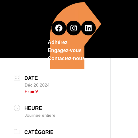
Adhérez
Engagez-vous
Contactez-nous
DATE
Déc 20 2024
Expiré!
HEURE
Journée entière
CATÉGORIE