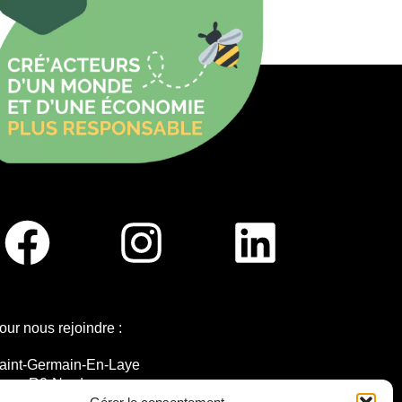
our nous rejoindre :
aint-Germain-En-Laye
igne R2-Nord
ramway T13