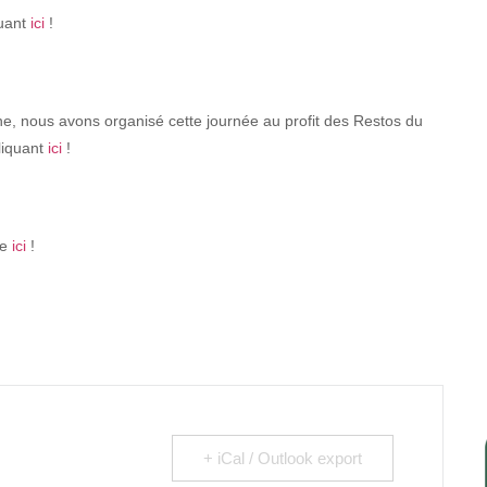
quant
ici
!
ne, nous avons organisé cette journée au profit des Restos du
liquant
ici
!
te
ici
!
+ iCal / Outlook export