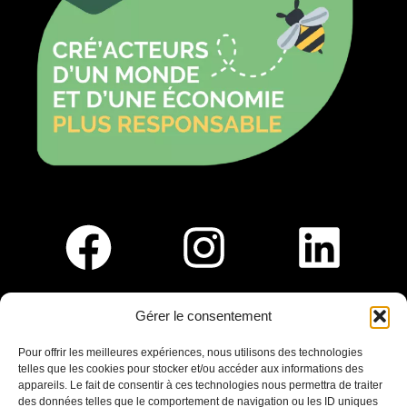
Gérer le consentement
Pour nous rejoindre :
Pour offrir les meilleures expériences, nous utilisons des technologies
telles que les cookies pour stocker et/ou accéder aux informations des
Saint-Germain-En-Laye
appareils. Le fait de consentir à ces technologies nous permettra de traiter
Ligne R2-Nord
des données telles que le comportement de navigation ou les ID uniques