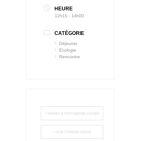
HEURE
12h15 - 14h00
CATÉGORIE
Déjeuner
Ecologie
Rencontre
+ Ajouter à mon Agenda Google
+ iCal / Outlook export