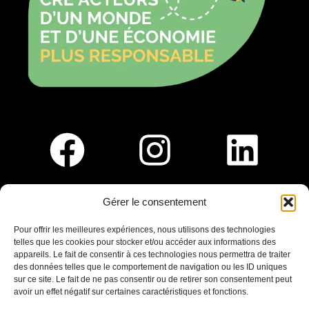
Gérer le consentement
Pour nous rejoindre :
Pour offrir les meilleures expériences, nous utilisons des technologies
telles que les cookies pour stocker et/ou accéder aux informations des
Saint-Germain-En-Laye
appareils. Le fait de consentir à ces technologies nous permettra de traiter
Ligne R2-Nord
des données telles que le comportement de navigation ou les ID uniques
Tramway T13
sur ce site. Le fait de ne pas consentir ou de retirer son consentement peut
20mins à pied du RER A
avoir un effet négatif sur certaines caractéristiques et fonctions.