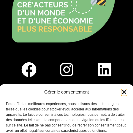
Gérer le consentement
Pour nous rejoindre :
Pour offrir les meilleures expériences, nous utilisons des technologies
telles que les cookies pour stocker et/ou accéder aux informations des
Saint-Germain-En-Laye
appareils. Le fait de consentir à ces technologies nous permettra de traiter
Ligne R2-Nord
des données telles que le comportement de navigation ou les ID uniques
Tramway T13
sur ce site. Le fait de ne pas consentir ou de retirer son consentement peut
20mins à pied du RER A
avoir un effet négatif sur certaines caractéristiques et fonctions.