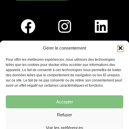
Gérer le consentement
Pour nous rejoindre :
Pour offrir les meilleures expériences, nous utilisons des technologies
telles que les cookies pour stocker et/ou accéder aux informations des
Saint-Germain-En-Laye
appareils. Le fait de consentir à ces technologies nous permettra de traiter
Ligne R2-Nord
des données telles que le comportement de navigation ou les ID uniques
Tramway T13
sur ce site. Le fait de ne pas consentir ou de retirer son consentement peut
20mins à pied du RER A
avoir un effet négatif sur certaines caractéristiques et fonctions.
Accepter
Refuser
7 place Christiane Frahier,
Saint-Germain-en-Laye
Voir les préférences