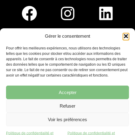
Gérer le consentement
Pour nous rejoindre :
Pour offrir les meilleures expériences, nous utilisons des technologies
telles que les cookies pour stocker et/ou accéder aux informations des
Saint-Germain-En-Laye
appareils. Le fait de consentir à ces technologies nous permettra de traiter
Ligne R2-Nord
des données telles que le comportement de navigation ou les ID uniques
Tramway T13
sur ce site. Le fait de ne pas consentir ou de retirer son consentement peut
20mins à pied du RER A
avoir un effet négatif sur certaines caractéristiques et fonctions.
Accepter
Refuser
7 place Christiane Frahier,
Saint-Germain-en-Laye
Voir les préférences
Ecrivez-nous !
Politique de confidentialité et
Politique de confidentialité et