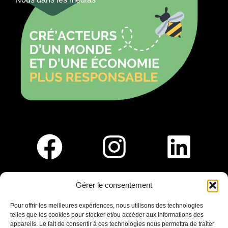
Gérer le consentement
Pour nous rejoindre :
Pour offrir les meilleures expériences, nous utilisons des technologies
telles que les cookies pour stocker et/ou accéder aux informations des
Saint-Germain-En-Laye
appareils. Le fait de consentir à ces technologies nous permettra de traiter
Ligne R2-Nord