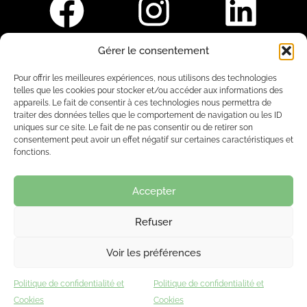
Gérer le consentement
Pour nous rejoindre :
Pour offrir les meilleures expériences, nous utilisons des technologies
telles que les cookies pour stocker et/ou accéder aux informations des
Saint-Germain-En-Laye
appareils. Le fait de consentir à ces technologies nous permettra de
traiter des données telles que le comportement de navigation ou les ID
Ligne R2-Nord
uniques sur ce site. Le fait de ne pas consentir ou de retirer son
Tramway T13
consentement peut avoir un effet négatif sur certaines caractéristiques et
20mins à pied du RER A
fonctions.
Accepter
Refuser
7 place Christiane Frahier,
Saint-Germain-en-Laye
Voir les préférences
Ecrivez-nous !
Politique de confidentialité et
Politique de confidentialité et
contact@lequaidespossibles.org
Cookies
Cookies