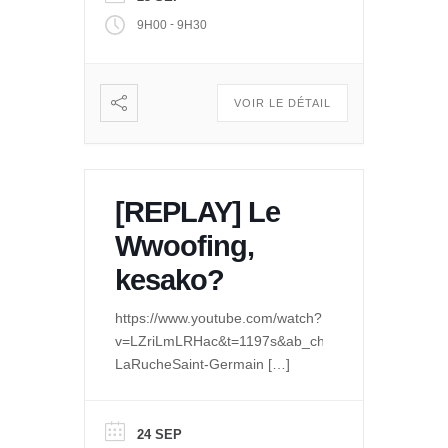
-
9H00
9H30
VOIR LE DÉTAIL
[REPLAY] Le
Wwoofing,
kesako?
https://www.youtube.com/watch?
v=LZriLmLRHac&t=1197s&ab_channel=LeQuaidesPo
LaRucheSaint-Germain
[…]
24 SEP