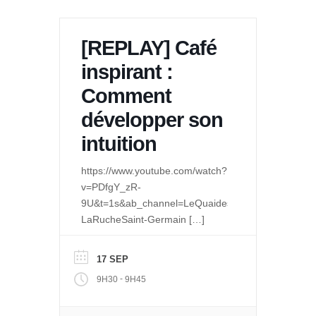
[REPLAY] Café
inspirant :
Comment
développer son
intuition
https://www.youtube.com/watch?
v=PDfgY_zR-
9U&t=1s&ab_channel=LeQuaidesPossibles-
LaRucheSaint-Germain
[…]
17 SEP
-
9H30
9H45