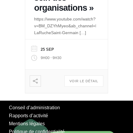
organisations »
https://www.youtube.com/watch?
v=BM_DZYhMyeo&ab_channel=LeQuaidesPossibles
LaRucheSaint-Germain
[…]
25 SEP
-
9H00
9H30
VOIR LE DÉTAIL
Conseil d’administration
Rapports d’activité
Mentions légales
Politique de confidentialité