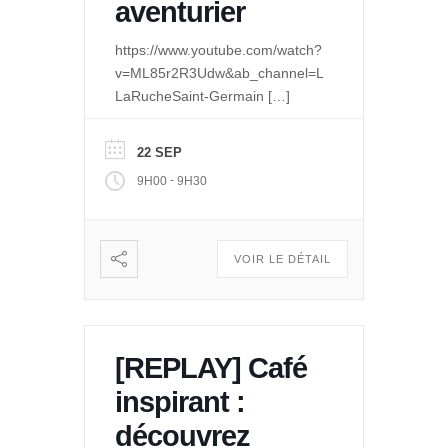
aventurier
https://www.youtube.com/watch?
v=ML85r2R3Udw&ab_channel=LeQuaidesPossibles
LaRucheSaint-Germain
[…]
22 SEP
-
9H00
9H30
VOIR LE DÉTAIL
[REPLAY] Café
inspirant :
découvrez