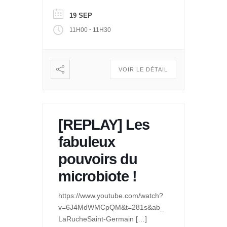
19 SEP
-
11H00
11H30
VOIR LE DÉTAIL
[REPLAY] Les
fabuleux
pouvoirs du
microbiote !
https://www.youtube.com/watch?
v=6J4MdWMCpQM&t=281s&ab_channel=LeQuaidesP
LaRucheSaint-Germain
[…]