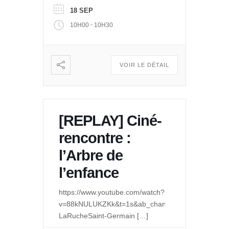
18 SEP
-
10H00
10H30
VOIR LE DÉTAIL
[REPLAY] Ciné-
rencontre :
l’Arbre de
l’enfance
https://www.youtube.com/watch?
v=88kNULUKZKk&t=1s&ab_channel=LeQuaidesPoss
LaRucheSaint-Germain
[…]