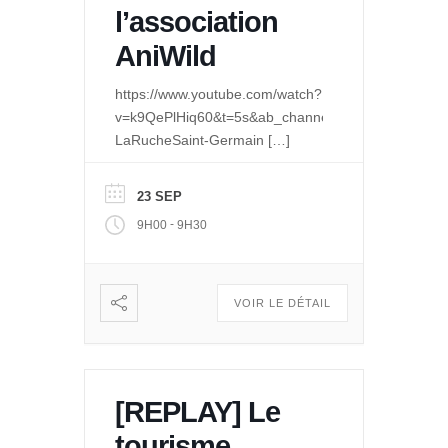
l’association
AniWild
https://www.youtube.com/watch?
v=k9QePlHiq60&t=5s&ab_channel=LeQuaidesPossib
LaRucheSaint-Germain
[…]
23 SEP
-
9H00
9H30
VOIR LE DÉTAIL
[REPLAY] Le
tourisme