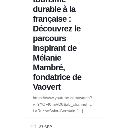
durable à la
française :
Découvrez le
parcours
inspirant de
Mélanie
Mambré,
fondatrice de
Vaovert
https://www.youtube.com/watch?
v=YYOFf0miVD8&ab_channel=LeQuaidesPossibles-
LaRucheSaint-Germain
[…]
23 SEP