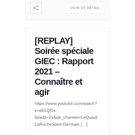
VOIR LE DÉTAIL
[REPLAY]
Soirée spéciale
GIEC : Rapport
2021 –
Connaître et
agir
https://www.youtube.com/watch?
v=eb1Qf1s-
5ew&t=2s&ab_channel=LeQuaidesPossibles-
LaRucheSaint-Germain
[…]