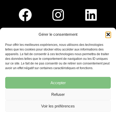
Gérer le consentement
Pour nous rejoindre :
Pour offrir les meilleures expériences, nous utilisons des technologies
telles que les cookies pour stocker et/ou accéder aux informations des
Saint-Germain-En-Laye
appareils. Le fait de consentir à ces technologies nous permettra de traiter
Ligne R2-Nord
des données telles que le comportement de navigation ou les ID uniques
Tramway T13
sur ce site. Le fait de ne pas consentir ou de retirer son consentement peut
20mins à pied du RER A
avoir un effet négatif sur certaines caractéristiques et fonctions.
Accepter
Refuser
7 place Christiane Frahier,
Saint-Germain-en-Laye
Voir les préférences
Ecrivez-nous !