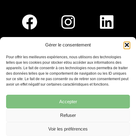
Gérer le consentement
Pour nous rejoindre :
Pour offrir les meilleures expériences, nous utilisons des technologies
telles que les cookies pour stocker et/ou accéder aux informations des
Saint-Germain-En-Laye
appareils. Le fait de consentir à ces technologies nous permettra de traiter
Ligne R2-Nord
des données telles que le comportement de navigation ou les ID uniques
Tramway T13
sur ce site. Le fait de ne pas consentir ou de retirer son consentement peut
20mins à pied du RER A
avoir un effet négatif sur certaines caractéristiques et fonctions.
Accepter
Refuser
7 place Christiane Frahier,
Saint-Germain-en-Laye
Voir les préférences
Ecrivez-nous !